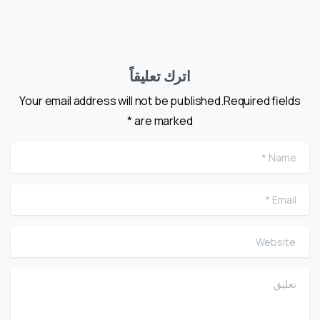
اترك تعليقاً
Your email address will not be published.Required fields
are marked *
me
ail
te
تعل