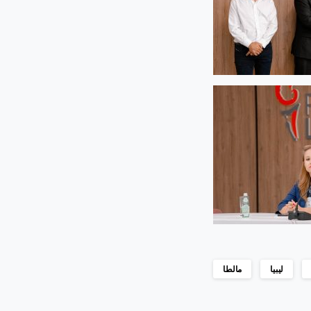
ليبيا
مالطا