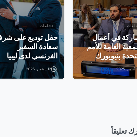
اطات
نشاطات
ركة في أعمال
حفل توديع على شر
معية العامة للأمم
سعادة السفير
تحدة بنيويورك
الفرنسي لدى ليبيا
، 2025
12 سبتمبر، 2025
ك تعليقاً