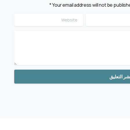
Your email address will not be publish
ebsite
*
Email
تعليق